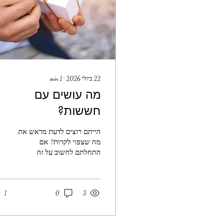
22 ביולי 2026
∙
1
min
מה עושים עם
חששות?
הייתם רוצים לדעת מראש את
מה שצפוי לקרות? אם
התחלתם לחשוב על זה
לעומק, אולי שמתם לב כמה
השאלה הזאת טריקית! כמעט
מיד צץ הקונפליקט הטמון בה
- מצד אחד החשש של רובנו
1
0
3
מפני הלא נודע, ומהצד השני
החשש מוודאות שלא ניתנת