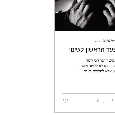
min
1
∙
עד הראשון לשינוי
מים הדבר הכי קשה
וי, הוא לא ללמוד משהו
, אלא להסכים לאבד
 ישן. בעולם המודרני
ים הרבה על שינוי-
קדם לעבר המטרות,
ת אמונה ישנות, לשחרר
ים ישנים, ליצור זהות
0
1
ה. לא פעם אנחנו באמת
ם ליצור שינוי ולא
חים, משהו תקוע,