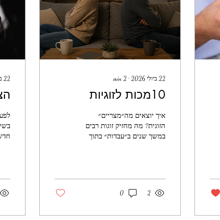
22 ביולי 2026
∙
2
min
22 ביולי 2026
10מכות לזוגיות
הצ
איך יוצאים מה״מצריים״
לפע
הזוגית? מה מחזיק זוגות רבים
בשינ
במשך שנים ב״עבדות״ בתוך
חדש
זוגיות? הינה 10 המכות לזוגיות
משהו
שאני פוגשת בחדר הטיפולים
מדבר
והופכות אותה מגן עדן
להת
לגהנום,. 1. דם -> רעל כפי
לשנו
שהדם הפך את מקורות המים
דפוס
0
2
לרעילים לשתייה, כך
חדש
ביקורתיות, בוז, התגוננות
רוצי
והיאטמות במקום לקיחת
מצלי