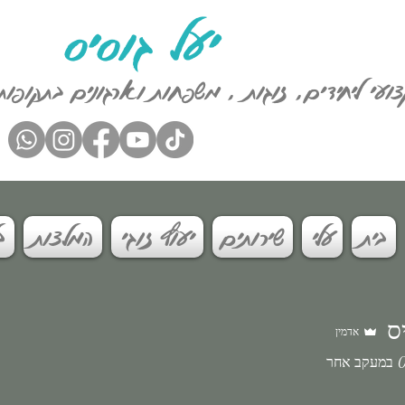
יעל גוסיס
קצועי ליחידים, זוגות , משפחות וארגונים בתקופות
בית
עלי
שירותים
יעוץ זוגי
המלצות
ב
ס
אדמין
במעקב אחר