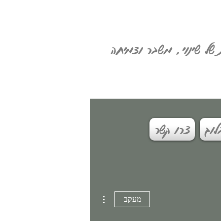
 של שינוי, משבר וצמיחה
לוג
צרו קשר
More actions
מעקב